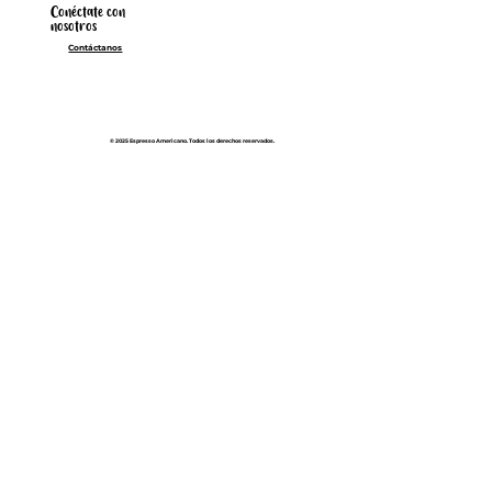
Conéctate con
nosotros
Contáctanos
© 2025 Espresso Americano. Todos los derechos reservados.