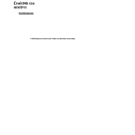
Conéctate con
nosotros
Contáctanos
© 2025 Espresso Americano. Todos los derechos reservados.