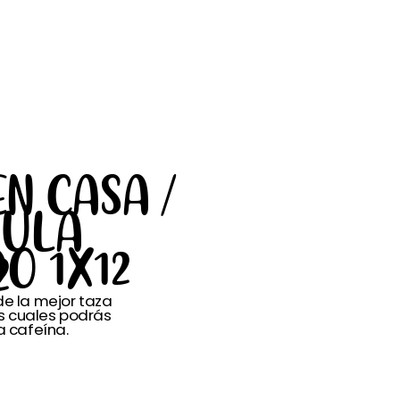
EN CASA /
SULA
O 1X12
2
de la mejor taza
s cuales podrás
a cafeína.