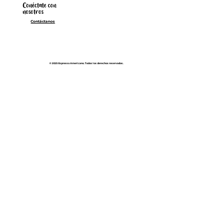
Conéctate con
nosotros
Contáctanos
© 2025 Espresso Americano. Todos los derechos reservados.