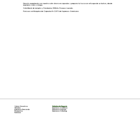
Eleva tu experiencia con nuestro cafe ahora en capsulas y prepara tu taza con el toque de un boton, desde
espresso corto a lungo.
Cafe Blend de Lempira y Parainema, 1300mts Proceso Lavado.
Para uso en Maquina de Capsulas N-CAPS de Espresso Americano
Sobre Nosotros
Unidades de Negocio
Tiendas
Espresso Solutions
Espresso Rewards
Espresso Express
Productos
Espresso Catering
Noticias