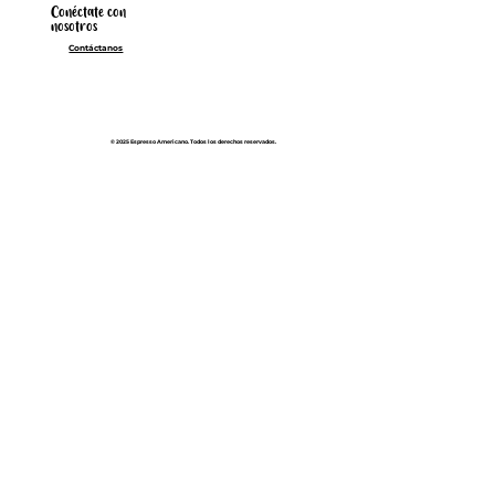
Conéctate con
nosotros
Contáctanos
© 2025 Espresso Americano. Todos los derechos reservados.