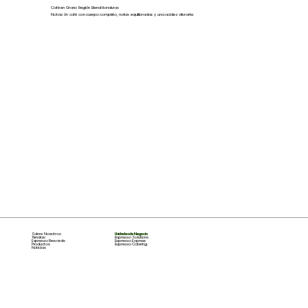
Café en Grano Región Blend Honduras​
Notas: Un café con cuerpo completo, notas equilibradas y una acidez vibrante.
Sobre Nosotros
Unidades de Negocio
Tiendas
Espresso Solutions
Espresso Rewards
Espresso Express
Productos
Espresso Catering
Noticias