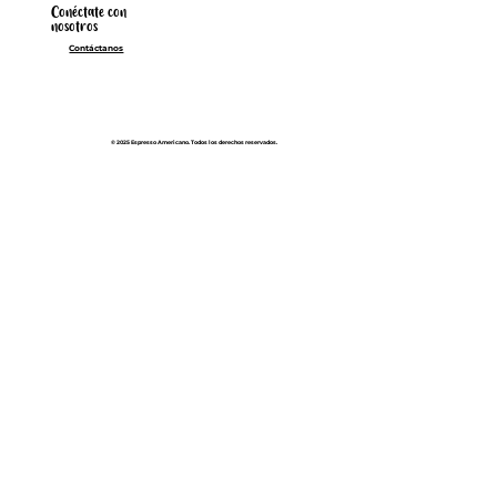
Conéctate con
nosotros
Contáctanos
© 2025 Espresso Americano. Todos los derechos reservados.