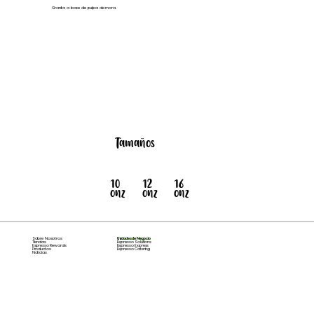
Granita a base de pulpa de mora.
Tamaños
12
10
16
onz
onz
onz
Sobre Nosotros
Unidades de Negocio
Tiendas
Espresso Solutions
Espresso Rewards
Espresso Express
Productos
Espresso Catering
Noticias