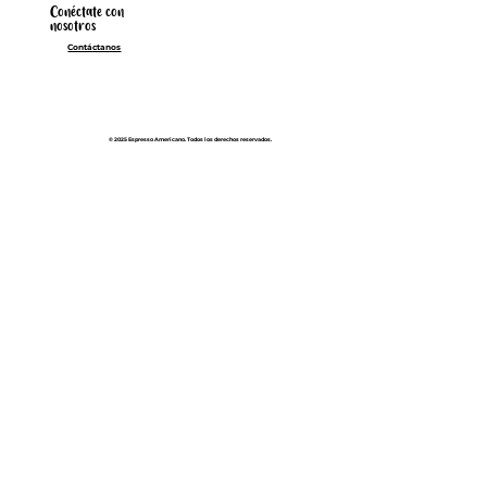
Conéctate con
nosotros
Contáctanos
© 2025 Espresso Americano. Todos los derechos reservados.