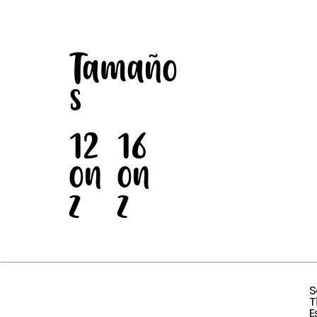
Tamaño
s
12
16
on
on
z
z
S
T
E