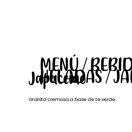
MENÚ / BEBI
HELADAS / J
Japaccino
Granita cremosa a base de te verde.