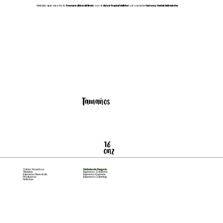
Bebida que mezcla la
frescura cítrica del limón
con el
dulzor tropical del kiwi
y el carácter
terroso y herbal del matcha.
Tamaños
16
onz
Sobre Nosotros
Unidades de Negocio
Tiendas
Espresso Solutions
Espresso Rewards
Espresso Express
Productos
Espresso Catering
Noticias