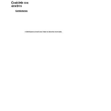
Conéctate con
nosotros
Contáctanos
© 2025 Espresso Americano. Todos los derechos reservados.