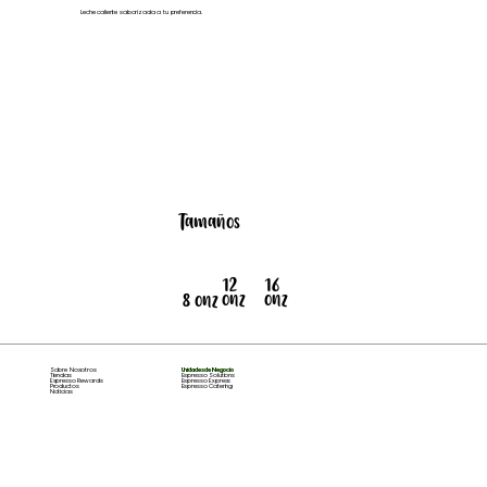
Leche caliente saborizada a tu preferencia.
Tamaños
12
16
onz
onz
8 onz
Sobre Nosotros
Unidades de Negocio
Tiendas
Espresso Solutions
Espresso Rewards
Espresso Express
Productos
Espresso Catering
Noticias