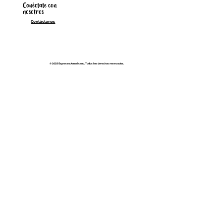
Conéctate con
nosotros
Contáctanos
© 2025 Espresso Americano. Todos los derechos reservados.