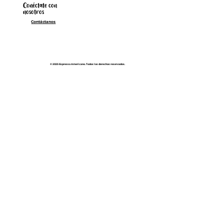
Conéctate con
nosotros
Contáctanos
© 2025 Espresso Americano. Todos los derechos reservados.