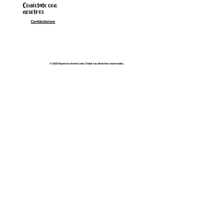
Conéctate con
nosotros
Contáctanos
© 2025 Espresso Americano. Todos los derechos reservados.