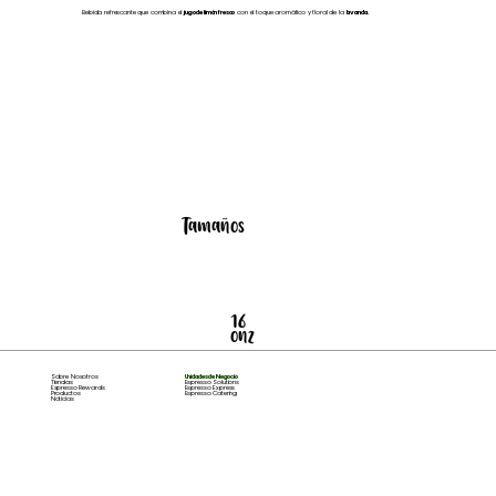
Bebida refrescante que combina el
jugo de limón fresco
con el toque aromático y floral de la
lavanda.
Tamaños
16
onz
Sobre Nosotros
Unidades de Negocio
Tiendas
Espresso Solutions
Espresso Rewards
Espresso Express
Productos
Espresso Catering
Noticias