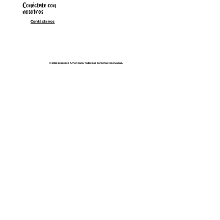
Conéctate con
nosotros
Contáctanos
© 2025 Espresso Americano. Todos los derechos reservados.