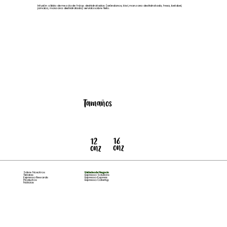
Infusión cálida de mezcla de frutas deshidratadas (arándanos, kiwi, manzana deshidratada, fresa, betabel,
jamaica, manzana deshidratada) servida sobre hielo.
Tamaños
16
12
onz
onz
Sobre Nosotros
Unidades de Negocio
Tiendas
Espresso Solutions
Espresso Rewards
Espresso Express
Productos
Espresso Catering
Noticias